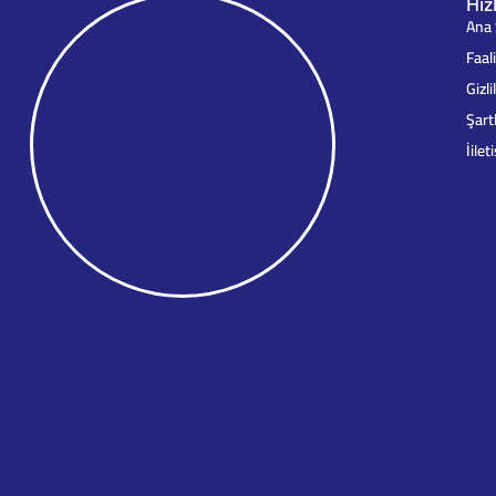
Hız
Ana 
Faal
Gizli
Şart
İilet