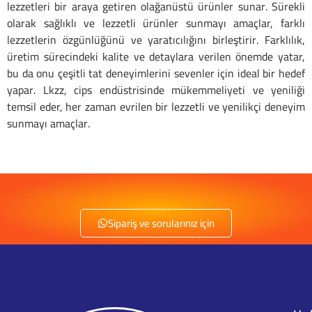
lezzetleri bir araya getiren olağanüstü ürünler sunar. Sürekli
olarak sağlıklı ve lezzetli ürünler sunmayı amaçlar, farklı
lezzetlerin özgünlüğünü ve yaratıcılığını birleştirir. Farklılık,
üretim sürecindeki kalite ve detaylara verilen önemde yatar,
bu da onu çeşitli tat deneyimlerini sevenler için ideal bir hedef
yapar. Lkzz, cips endüstrisinde mükemmeliyeti ve yeniliği
temsil eder, her zaman evrilen bir lezzetli ve yenilikçi deneyim
sunmayı amaçlar.
Lkzz Dolgulu Bisküvi Çikolata - 8682644645469
Lkzz Dolgulu Bisküvi Çilek - 8682644645476
Lkzz Dolgulu Bisküvi Süt - 8682644645483
Sipariş ve sorularınız için