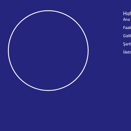
Hız
Ana 
Faal
Gizli
Şart
İilet