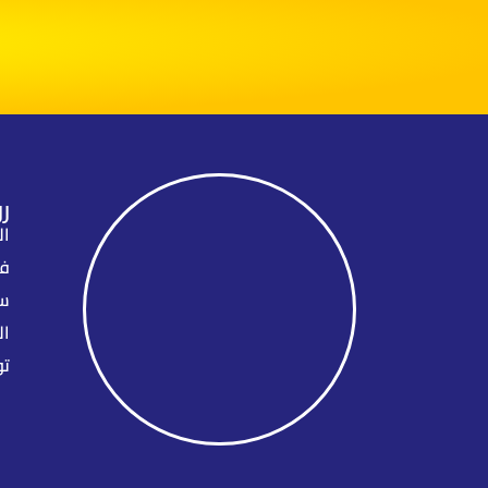
ر
ال
فع
سي
ال
تو